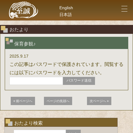
English
日本語
社会福祉法人 至誠学舎立川 保育統轄事業本務 立川・世田谷
おたより
保育参観♪
2025.9.17
この記事はパスワードで保護されています。閲覧する
には以下にパスワードを入力してください。
« 前ページへ
ページの先頭へ
次ページへ »
おたより検索